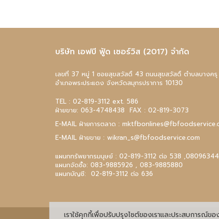
บริษัท เอฟบี ฟู้ด เซอร์วิส (2017) จำกัด
เลขที่ 37 หมู่ 1 ซอยสุขสวัสดิ์ 43 ถนนสุขสวัสดิ์ ตำบลบางครุ
อำเภอพระประแดง จังหวัดสมุทรปราการ 10130
TEL :
02-819-3112
ext. 586
ฝ่ายขาย:
063-4748438
FAX : 02-819-3073
E-MAIL ฝ่ายการตลาด :
mktfbonlines@fbfoodservice.
E-MAIL ฝ่ายขาย :
wikran_s@fbfoodservice.com
แผนกทรัพยากรมนุษย์ :
02-819-3112
ต่อ 538 ,
0809634
แผนกจัดซื้อ:
083-9885926
,
083-9885880
แผนกบัญชี:
02-819-3112
ต่อ 636
เราใช้คุกกี้เพื่อปรับปรุงไซต์ของเราและประสบการณ์ของค