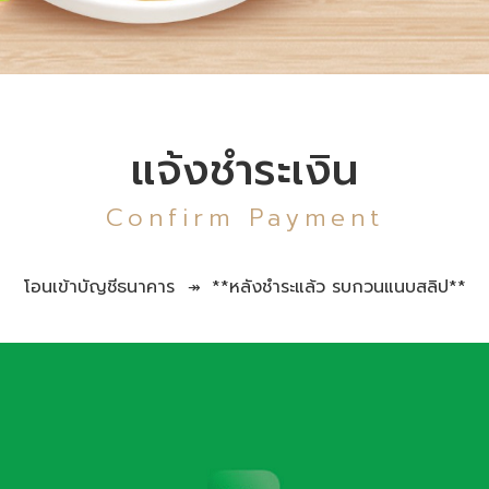
แจ้งชำระเงิน
Confirm Payment
โอนเข้าบัญชีธนาคาร
**หลังชำระแล้ว รบกวนแนบสลิป**
↠