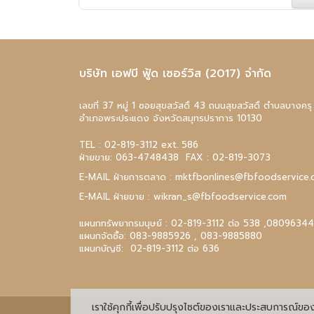
บริษัท เอฟบี ฟู้ด เซอร์วิส (2017) จำกัด
เลขที่ 37 หมู่ 1 ซอยสุขสวัสดิ์ 43 ถนนสุขสวัสดิ์ ตำบลบางครุ
อำเภอพระประแดง จังหวัดสมุทรปราการ 10130
TEL :
02-819-3112
ext. 586
ฝ่ายขาย:
063-4748438
FAX : 02-819-3073
E-MAIL ฝ่ายการตลาด :
mktfbonlines@fbfoodservice.
E-MAIL ฝ่ายขาย :
wikran_s@fbfoodservice.com
แผนกทรัพยากรมนุษย์ :
02-819-3112
ต่อ 538 ,
0809634
แผนกจัดซื้อ:
083-9885926
,
083-9885880
แผนกบัญชี:
02-819-3112
ต่อ 636
เราใช้คุกกี้เพื่อปรับปรุงไซต์ของเราและประสบการณ์ของค